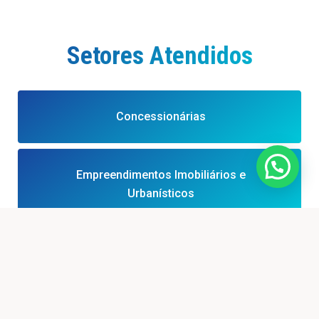
Empresas de Engenharia e
Construção Civil
Setores Atendidos
Empresas de Engenharia São Paulo
Concessionárias
Estradas de Rodagem Projeto
Geométrico
Empreendimentos Imobiliários e
Urbanísticos
Estudos de Tráfego
keyboard_arrow_up
Incorporadoras e Loteadoras
Estudos e Projetos
Indústria e Operações