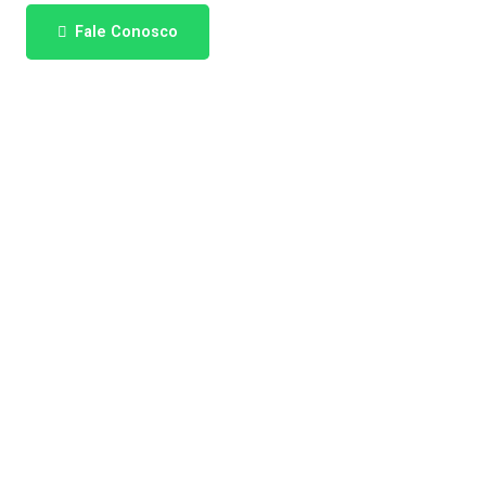
Fale Conosco
Empresa de Projetos de
Saneamento
Empresa de Projetos de
Saneamento Básico
Empresa de Projetos de
Saneamento em SP
Empresa que Faz Projetos
Hidráulicos SP